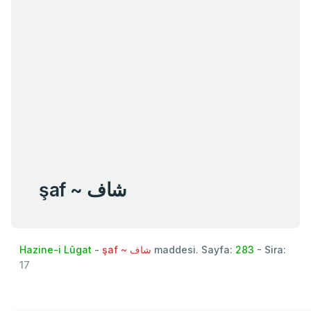
şaf ~ شاف
Hazine-i Lûgat
-
şaf ~ شاف
maddesi. Sayfa:
283
- Sira:
17