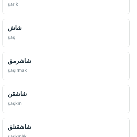
şarık
شاش
şaş
شاشرمق
şaşırmak
شاشقن
şaşkın
شاشقنلق
şaşkınlık