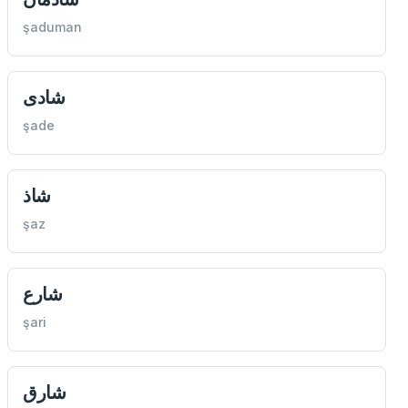
şaduman
شادی
şade
شاذ
şaz
شارع
şari
شارق