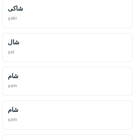
شاكی
şaki
شال
şal
شام
şam
شام
şam