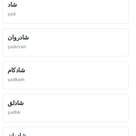
شاد
şad
شادروان
şadırvan
شادكام
şadkam
شادلق
şadlık
شادمان