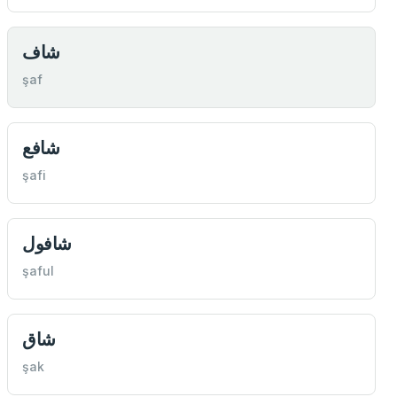
شاف
şaf
شافع
şafi
شافول
şaful
شاق
şak