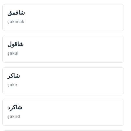
شاقمق
şakımak
شاقول
şakul
شاكر
şakir
شاكرد
şakird