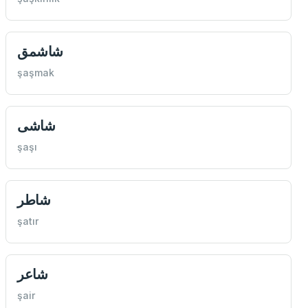
شاشمق
şaşmak
شاشی
şaşı
شاطر
şatır
شاعر
şair