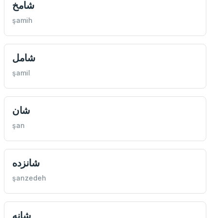
شامخ
şamih
شامل
şamil
شان
şan
شانزده
şanzedeh
شانه