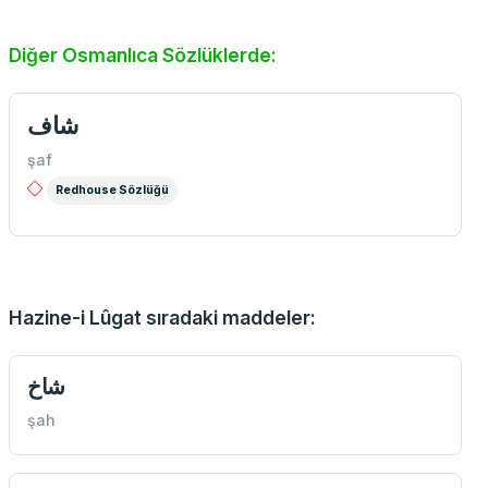
Diğer Osmanlıca Sözlüklerde:
شاف
şaf
Redhouse Sözlüğü
Hazine-i Lûgat sıradaki maddeler:
شاخ
şah