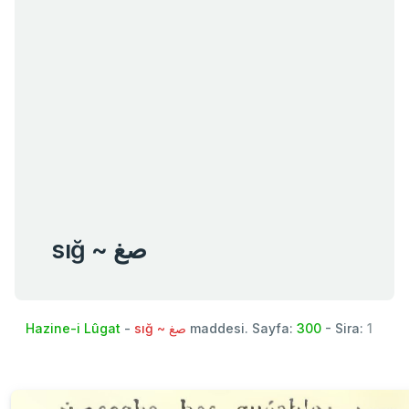
sığ ~ صغ
Hazine-i Lûgat
-
sığ ~ صغ
maddesi. Sayfa:
300
- Sira:
1