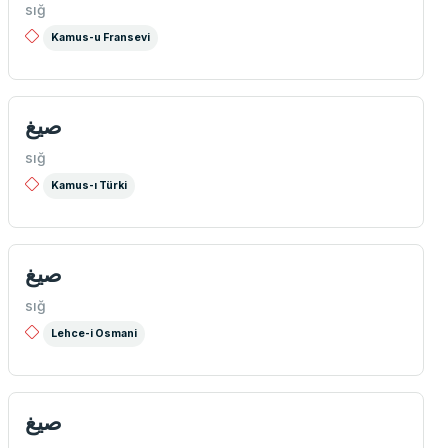
sığ
Kamus-u Fransevi
صيغ
sığ
Kamus-ı Türki
صيغ
sığ
Lehce-i Osmani
صیغ