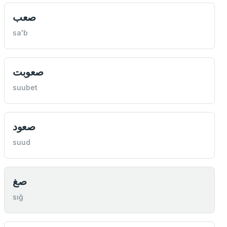
صعب
sa'b
صعوبت
suubet
صعود
suud
صغ
sığ