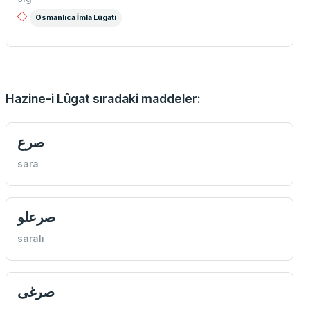
Osmanlıca İmla Lügati
Hazine-i Lûgat sıradaki maddeler:
صرع
sara
صرعلو
saralı
صرغی