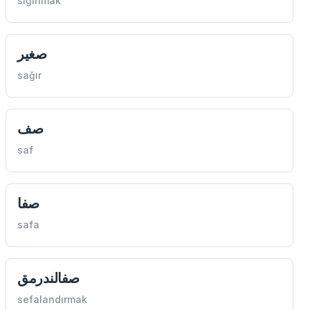
sığınmak
صغير
sağır
صف
saf
صفا
safa
صفالندرمق
sefalandırmak