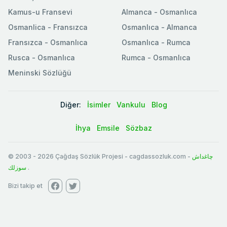
Kamus-u Fransevi
Almanca - Osmanlıca
Osmanlica - Fransızca
Osmanlıca - Almanca
Fransızca - Osmanlıca
Osmanlıca - Rumca
Rusca - Osmanlıca
Rumca - Osmanlıca
Meninski Sözlüğü
Diğer:
İsimler
Vankulu
Blog
İhya
Emsile
Sözbaz
© 2003
-
2026
Çağdaş Sözlük Projesi - cagdassozluk.com -
چاغداش
سوزلك
.
Bizi takip et