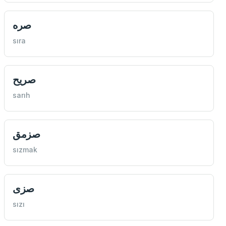
صره
sıra
صریح
sarıh
صزمق
sızmak
صزی
sızı